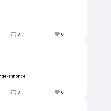
0
0
ande-annonce
0
0