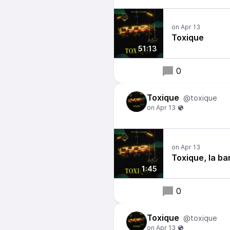
Toxique
51:13
0
Toxique
@toxique
Toxique, la b
1:45
0
Toxique
@toxique