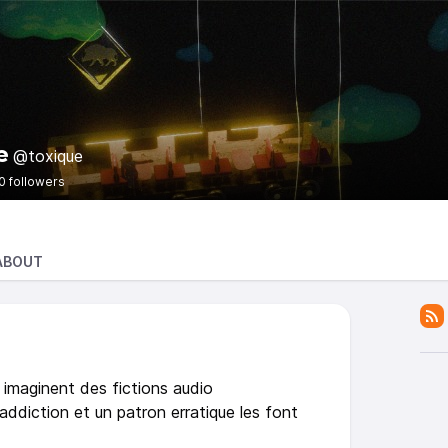
e
@toxique
0 followers
ABOUT
 imaginent des fictions audio
ddiction et un patron erratique les font