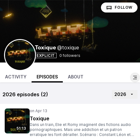
FOLLOW
@toxique
Toxique
EXPLICIT
0 followers
ACTIVITY
EPISODES
ABOUT
2026 episodes (2)
2026
Toxique
Dans un train, Elie et Romy imaginent des fictions audio
51:13
pornographiques. Mais une addiction et un patron
erratique les font dérailler. Scénario : Constant Léon et
Tammam Hamza Réalisation : Tammam Hamza Musique :