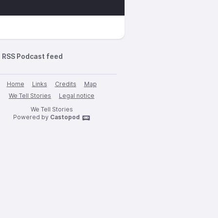
RSS Podcast feed
Home
Links
Credits
Map
We Tell Stories
Legal notice
We Tell Stories
Powered by
Castopod