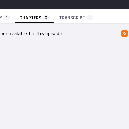
ihi.
isé textes et sons afin de vous raconter cette
rande Horizontale, Darius pour Frictions Magazine,
Y
1
CHAPTERS
0
TRANSCRIPT
–
de Nils Loret, les recommandations du Bruxelles Porn
e Marguerin Lelouvier et Gorge Profonde, Crache
re available for this episode.
 mon autre bouche de Claire Finch, Pornoterrorisme
me), Don Quichotte de Kathy Acker, Faillir être
le Fonds d’Aides à la Création radiophonique de la