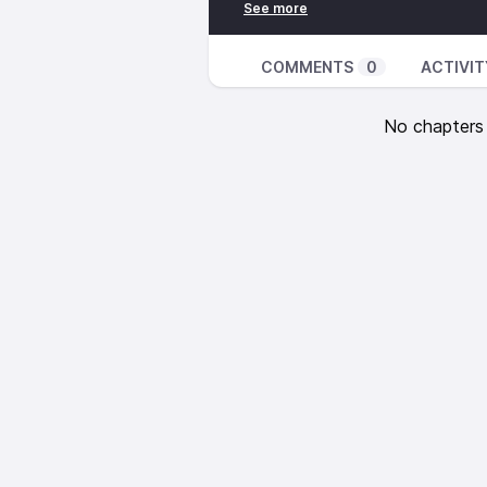
Elena Luchetti et Darya Jumel-Fas
Nous avons modestement cannibal
histoire : Tympan Cul Cul de la G
COMMENTS
0
ACTIVIT
Désirs de Cocotte, Tout est cul 
Festival, Anthologie douteuse d
No chapters a
dans ma bouche puis crache dans
de Diana J Torre (et Wendy Delor
flingué de Céline Minard
Cette fiction a été soutenue par 
Fédération Wallonie Bruxelles
Une production We Tell Stories