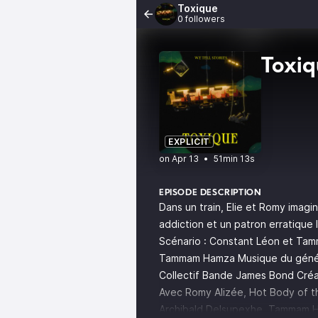
Toxique
0 followers
Toxiq
EXPLICIT
•
51min 13s
EPISODE DESCRIPTION
Dans un train, Elie et Romy imag
addiction et un patron erratique l
Scénario : Constant Léon et Ta
Tammam Hamza Musique du génériq
Collectif Bande James Bond Créat
Avec Romy Alizée, Hot Body of t
Archibald Delsupexhe, Tammam H