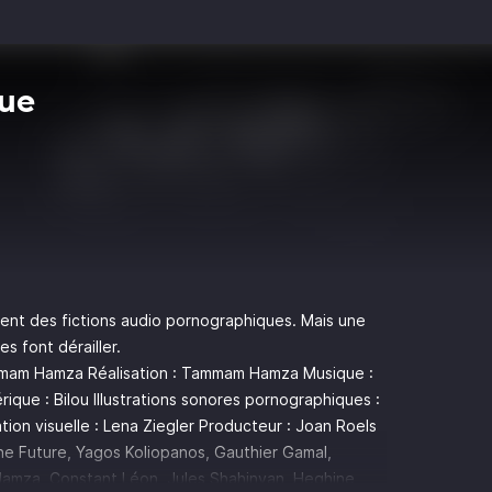
ue
inent des fictions audio pornographiques. Mais une
es font dérailler.
mmam Hamza Réalisation : Tammam Hamza Musique :
ue : Bilou Illustrations sonores pornographiques :
ion visuelle : Lena Ziegler Producteur : Joan Roels
he Future, Yagos Koliopanos, Gauthier Gamal,
amza, Constant Léon, Jules Shahinyan, Heghine,