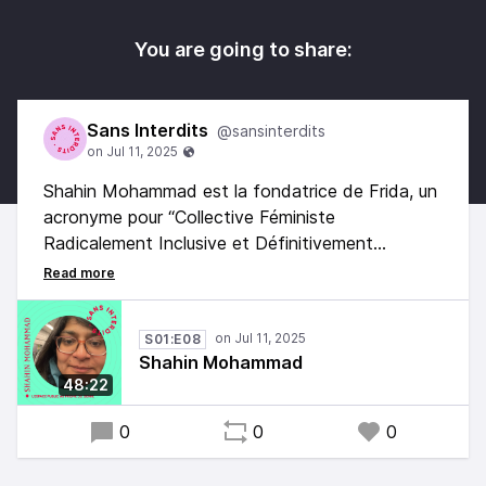
You are going to share:
Sans Interdits
@sansinterdits
Shahin Mohammad est la fondatrice de Frida, un
acronyme pour “Collective Féministe
Radicalement Inclusive et Définitivement
Antivalidiste”, en Belgique. Frida se bat pour
rendre visibles les réalités souvent ignorées dans
les discours féministes traditionnels.
S01:E08
Shahin Mohammad
48:22
0
0
0