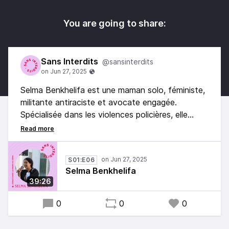
You are going to share:
Sans Interdits
@sansinterdits
Selma Benkhelifa est une maman solo, féministe,
militante antiraciste et avocate engagée.
Spécialisée dans les violences policières, elle
défend également les droits des migrant·es, des
femmes victimes de violences familiales et des
sans-papiers.
S01:E06
Selma Benkhelifa
39:26
0
0
0