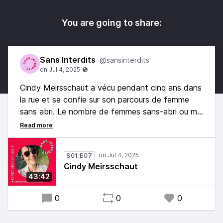
You are going to share:
Sans Interdits
@sansinterdits
Cindy Meirsschaut a vécu pendant cinq ans dans
la rue et se confie sur son parcours de femme
sans abri. Le nombre de femmes sans-abri ou mal
logées reste largement sous-évalué, et l’offre de
services ne leur est pas adaptée, bien qu’elles
subissent davantage de violences, notamment
S01:E07
liées au genre.
Cindy Meirsschaut
43:42
0
0
0