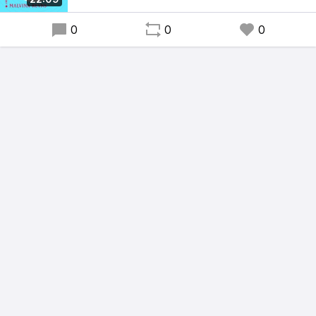
minorités de genre salariées à la STIB.
0
0
0