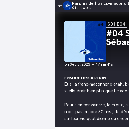
Paroles de francs-maçons, 
0 followers
S01:E04
#04 S
Sébas
•
17min 41s
EPISODE DESCRIPTION
Et si la franc-maçonnerie était, bi
si elle était bien plus que l'image
Pour s'en convaincre, le mieux, c
n'ont pas encore 30 ans ; de déco
sur leur vie quotidienne ou encor