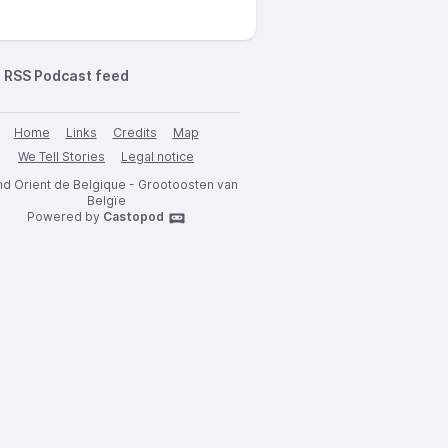
RSS Podcast feed
Home
Links
Credits
Map
We Tell Stories
Legal notice
d Orient de Belgique - Grootoosten van
Belgïe
Powered by
Castopod