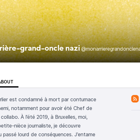
rière-grand-oncle nazi
@monarrieregrandonclena
ABOUT
Carlier est condamné à mort par contumace
nnemi, notamment pour avoir été Chef de
ollabo. À l’été 2019, à Bruxelles, moi,
etite-nièce journaliste, je découvre
au passé lourd de conséquences. J’entame