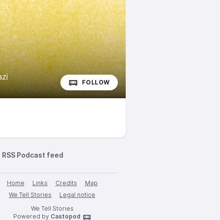
zi
FOLLOW
RSS Podcast feed
Home
Links
Credits
Map
We Tell Stories
Legal notice
We Tell Stories
Powered by
Castopod