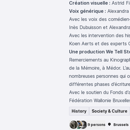
Création visuelle :
Astrid F
Voix générique :
Alexandra 
Avec les voix des comédien
Inès Dubuisson et Alexandra
Avec les intervention des hi
Koen Aerts et des experts 
Une production We Tell St
Remerciements au Kinograph
de la Mémoire, à Médor. L’au
nombreuses personnes qui o
différentes phases d’écriture
Avec le soutien du Fonds d’a
Fédération Wallonie Bruxelle
History
Society & Culture
9 persons
Brussels