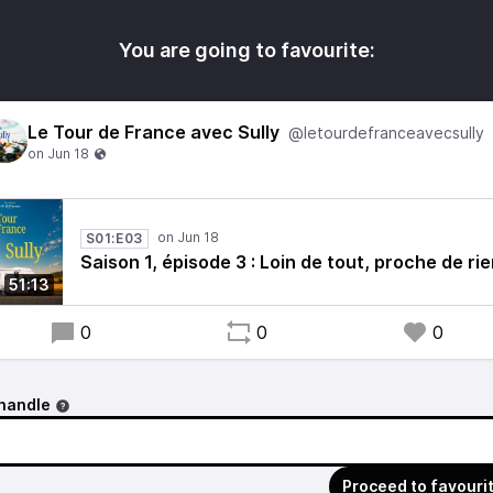
You are going to favourite:
Le Tour de France avec Sully
@letourdefranceavecsully
S01:E03
Saison 1, épisode 3 : Loin de tout, proche de rie
51:13
0
0
0
handle
Proceed to favouri