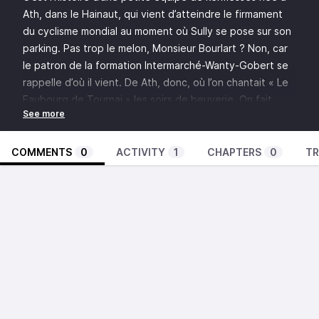
Ath, dans le Hainaut, qui vient d’atteindre le firmament
du cyclisme mondial au moment où Sully se pose sur son
parking. Pas trop le melon, Monsieur Bourlart ? Non, car
le patron de la formation Intermarché-Wanty-Gobert se
rappelle d’où il vient. De Ath, donc, où l’on chantait « Le
Faubourg de Tournai » les soirs de beuverie. On fait
monter le son, les mouettes assurent l’instrumentale, et
tout à coup, sur le parking d’un campanile d’Occitanie,
s’élève une comptine wallonne.
COMMENTS
0
ACTIVITY
1
CHAPTERS
0
TR