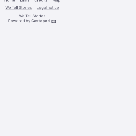
Home
Links
Credits
Map
We Tell Stories
Legal notice
We Tell Stories
Powered by
Castopod