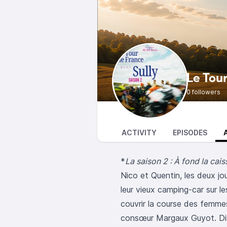
Le Tour
0 followers
ACTIVITY
EPISODES
*
La saison 2 : À fond la ca
Nico et Quentin, les deux jou
leur vieux camping-car sur l
couvrir la course des femmes.
consœur Margaux Guyot. Disci