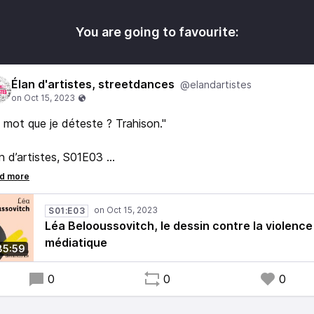
You are going to favourite:
Élan d'artistes, streetdances
@elandartistes
 mot que je déteste ? Trahison."
n d’artistes, S01E03
 Belooussovitch, le dessin contre la violence médiatique
S01:E03
Léa Belooussovitch, le dessin contre la violence
médiatique
35:59
0
0
0