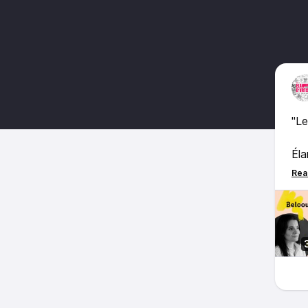
"Le
Éla
Léa