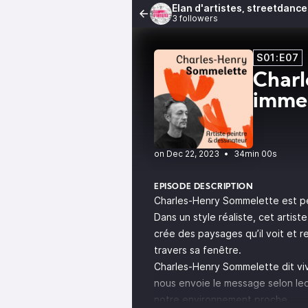
Élan d'artistes, streetdance
3 followers
S01:E07
Charl
immer
•
34min 00s
EPISODE DESCRIPTION
Charles-Henry Sommelette est pe
Dans un style réaliste, cet artiste
crée des paysages qu’il voit et re
travers sa fenêtre.
Charles-Henry Sommelette dit vivr
nous envoie le message selon le
notre environnement proche.