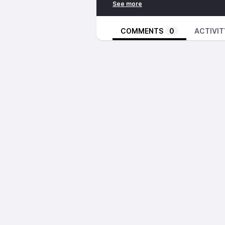
Charles-Henry Sommelette soulèv
condition de l’artiste.
Qu’est-ce qu’être un ou une artist
COMMENTS
0
ACTIVIT
? Doit-il être engagé ? Ou encore
dangereuse que la censure ?
Ces interrogations et les pistes
saison d’Élan d’artistes en espéra
les créateurs, même à celle ou ce