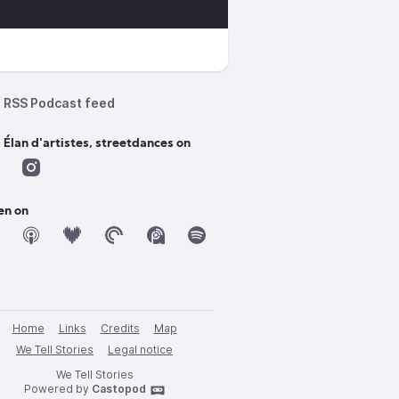
RSS Podcast feed
 Élan d'artistes, streetdances on
en on
Home
Links
Credits
Map
We Tell Stories
Legal notice
We Tell Stories
Powered by
Castopod