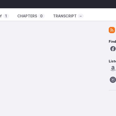
e également une série de questions relatives à la
e aujourd’hui ? À quelles difficultés est-il confronté
Y
1
CHAPTERS
0
TRANSCRIPT
–
, pourquoi l’autocensure serait-elle plus
 de réponses apportées clôturent cette première
nt qu’elles parleront à toutes les créatrices et tous
Find
lui qui est caché en nous depuis toujours.
List