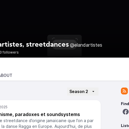
artistes, streetdances
@elandartistes
3 followers
ABOUT
Season 2
Find
inisme, paradoxes et soundsystems
e streetdance d’origine jamaïcaine que l’on a par
à la danse Ragga en Europe. Aujourd’hui, de plus
List