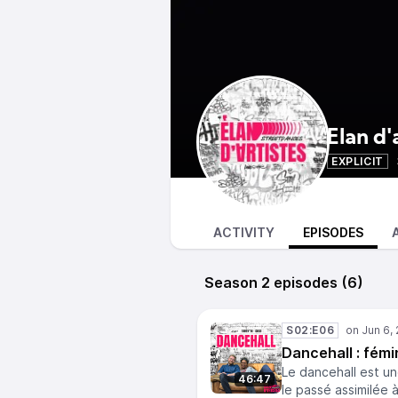
Élan d'
EXPLICIT
ACTIVITY
EPISODES
Season 2 episodes (6)
S02:E06
Dancehall : fém
Le dancehall est un
46:47
le passé assimilée 