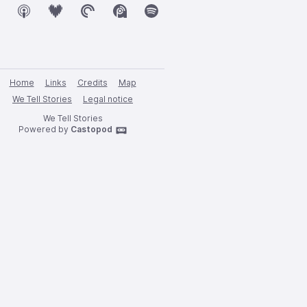
Home
Links
Credits
Map
We Tell Stories
Legal notice
We Tell Stories
Powered by
Castopod