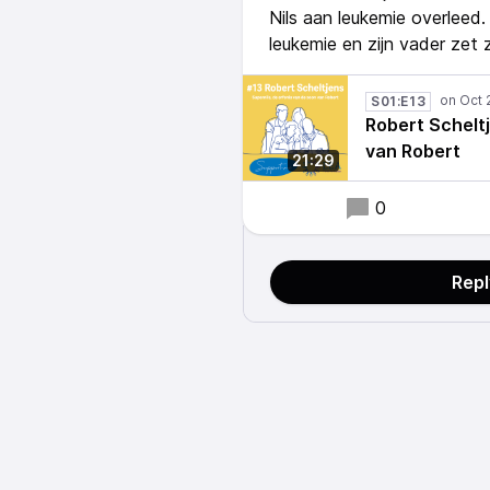
Nils aan leukemie overleed.
leukemie en zijn vader zet z
S01:E13
Robert Scheltj
van Robert
21:29
0
Rep