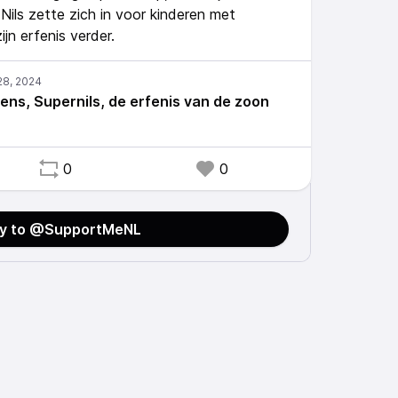
 Nils zette zich in voor kinderen met
ijn erfenis verder.
ens, Supernils, de erfenis van de zoon
0
0
ly to @SupportMeNL