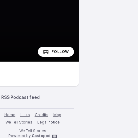
FOLLOW
RSS Podcast feed
Home
Links
Credits
Map
We Tell Stories
Legal notice
We Tell Stories
Powered by
Castopod