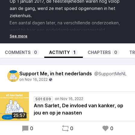
Op 1 januari 2017, de feestelijkheden waren nog volop
aan de gang, werd ze met spoed opgenomen in het
ziekenhuis.
Een aantal dagen later, na verschillende onderzoeken,
werd bij haar een endeldarmkankervastgesteld.
Haar job bij de sportdienst van Brugge heeft ze tijdelijk
moeten stopzetten.
In deze podcast vertelt Ann welke invloed kanker heeft
COMMENTS
0
ACTIVITY
1
CHAPTERS
0
TR
op je leven en die van je naasten.
Support Me, in het nederlands
@SupportMeNL
S01:E09
Ann Sarlet, De invloed van kanker, op
jou en op je naasten
25:57
0
0
0