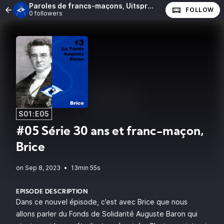
Paroles de francs-maçons, Uitspraken van vrijmetselaars
FOLLOW
0 followers
S01:E05
#05 Série 30 ans et franc-maçon,
Brice
•
13min 55s
EPISODE DESCRIPTION
Dans ce nouvel épisode, c’est avec Brice que nous
allons parler du Fonds de Solidarité Auguste Baron qui