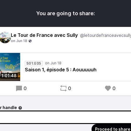
You are going to share:
Le Tour de France avec Sully
@letourdefranceavecsull
S01:E05
Saison 1, épisode 5 : Aouuuuuh
1:01:48
0
0
0
r handle
Proceed to share