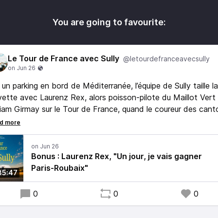
You are going to favourite:
Le Tour de France avec Sully
@letourdefranceavecsully
 un parking en bord de Méditerranée, l’équipe de Sully taille la
ette avec Laurenz Rex, alors poisson-pilote du Maillot Vert
iam Girmay sur le Tour de France, quand le coureur des cant
l’Est roulait pour la formation belge Intermarché-Wanty-Gob
Bonus : Laurenz Rex, "Un jour, je vais gagner
Paris-Roubaix"
35:47
0
0
0