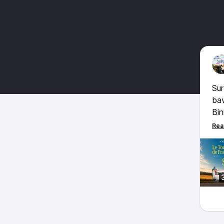
Sur
bav
Bin
de 