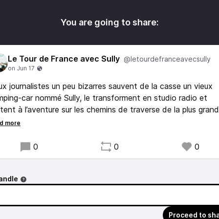
You are going to share:
Le Tour de France avec Sully
@letourdefranceavecsully
x journalistes un peu bizarres sauvent de la casse un vieux
ping-car nommé Sully, le transforment en studio radio et
tent à l’aventure sur les chemins de traverse de la plus gran
rse au monde, sans accréditation média ni sans la moindre
érience. Leur but : embarquer des stars du peloton masculin
s aussi des personnalités des territoires visités, pour raconte
0
0
0
lisme comme on ne l’avait encore jamais écouté.
andle
Proceed to sh