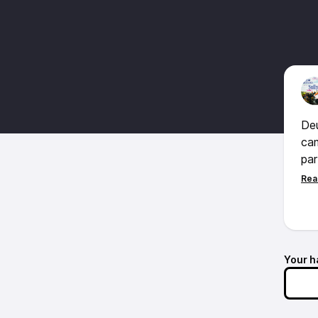
Deu
cam
par
cou
exp
mai
cyc
Your h