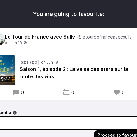
You are going to favourite:
Le Tour de France avec Sully
@letourdefranceavecsully
S01:E02
Saison 1, épisode 2 : La valse des stars sur la
route des vins
45:44
0
0
0
andle
Proceed to favour