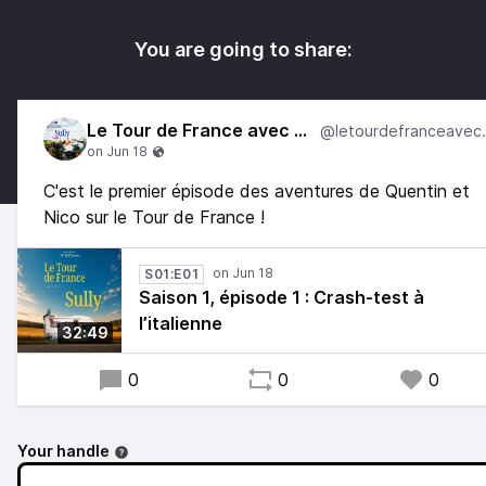
You are going to share:
Le Tour de France avec Sully
@letourde
C'est le premier épisode des aventures de Quentin et
Nico sur le Tour de France !
S01:E01
Saison 1, épisode 1 : Crash-test à
l’italienne
32:49
0
0
0
Your handle