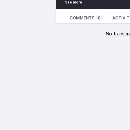
transmission de la culture d’orig
elleux on parle fort. Une façon p
rien connaître de son apparten
COMMENTS
0
ACTIVIT
Hébergé par Acast. Visitez
acast.com/privacy
p
No transcri