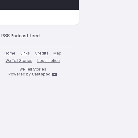
RSS Podcast feed
Home
Links
Credits
Map
We Tell Stories
Legal notice
We Tell Stories
Powered by
Castopod