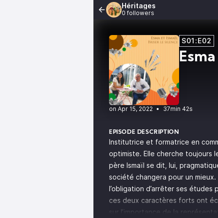
Héritages
0 followers
S01:E02
Esma 
•
37min 42s
EPISODE DESCRIPTION
Institutrice et formatrice en com
optimiste. Elle cherche toujours
père Ismaïl se dit, lui, pragmatiq
société changera pour un mieux. C
l’obligation d’arrêter ses étude
ces deux caractères forts ont éc
sur l’importance de la représenta