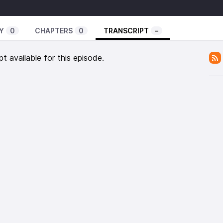
ine. Le ton est parfois monté mais parce que chez
our Esma de briser le silence après des années sans
ance Rom des Balkans.
Y
0
CHAPTERS
0
TRANSCRIPT
–
our plus d'informations.
pt available for this episode.