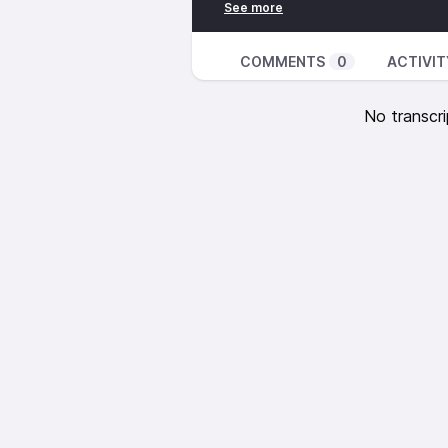
de l’hôpital. Il s’est ensuite pos
usages de la technologie quand c
consultante Lara Vigneron.
COMMENTS
0
ACTIVIT
Avec :
No transcri
Lara Vigneron, consultante en num
un laboratoire éphémère autour 
Dr David Servais, médecin et re
Lara Market, ingénieur en bio-mé
René
Hébergé par Acast. Visitez
acast.com/privacy
p