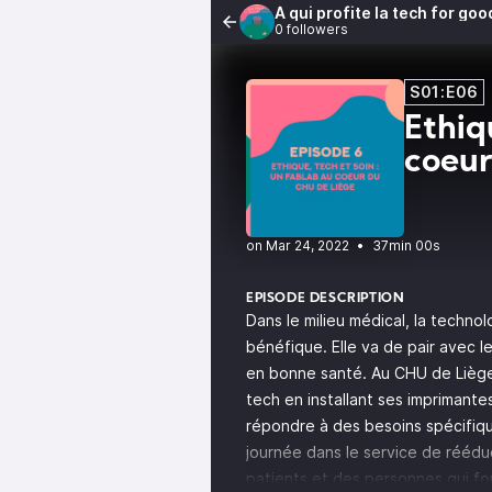
À qui profite la tech for goo
0 followers
S01:E06
Ethiq
coeur
•
37min 00s
EPISODE DESCRIPTION
Dans le milieu médical, la techn
bénéfique. Elle va de pair avec 
en bonne santé. Au CHU de Liège, 
tech en installant ses imprimante
répondre à des besoins spécifiqu
journée dans le service de réédu
patients et des personnes qui fon