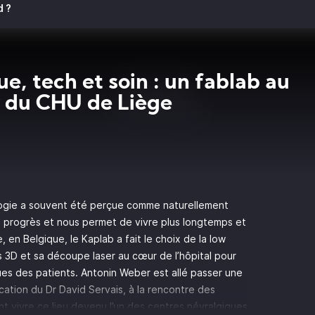
d ?
ue, tech et soin : un fablab au
 du CHU de Liège
ologie a souvent été perçue comme naturellement
le progrès et nous permet de vivre plus longtemps et
en Belgique, le Kaplab a fait le choix de la low
s 3D et sa découpe laser au cœur de l’hôpital pour
es des patients. Antonin Weber est allé passer une
cation du Dr David Servais, à la rencontre des
t vivre ce lieu devenu l’un des centres névralgiques