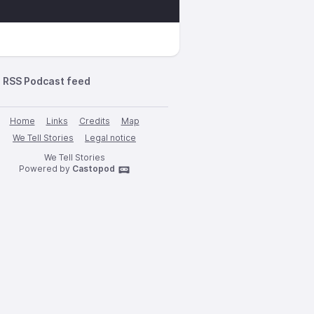
RSS Podcast feed
Home
Links
Credits
Map
We Tell Stories
Legal notice
We Tell Stories
Powered by
Castopod