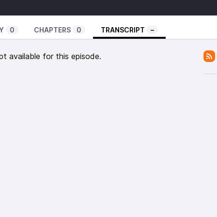
é la question de l’importance de l’évaluation de nos
ela touche le domaine de la santé, avec la
Y
0
CHAPTERS
0
TRANSCRIPT
–
pt available for this episode.
érique et santé et coordinatrice du Well-living Lab,
des questions de santé
sponsable du Kaplab
dical et membre du Kaplab ; les patients, Arnaud et
our plus d'informations.