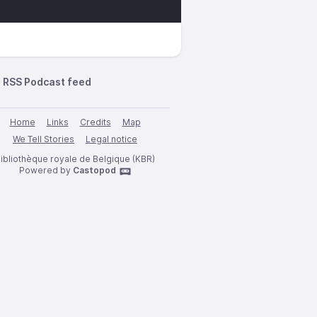
RSS Podcast feed
Home
Links
Credits
Map
We Tell Stories
Legal notice
ibliothèque royale de Belgique (KBR)
Powered by
Castopod