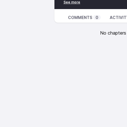
amis ? Qu’expose-t-il lors des s
d’Ensor à Bruxelles.
Ce podcast est une production de
COMMENTS
0
ACTIVIT
en savoir plus sur KBR ? Rendez
Dans vos oreilles en générique de
No chapters a
Pickled Herring » d’Isolde Lasoen