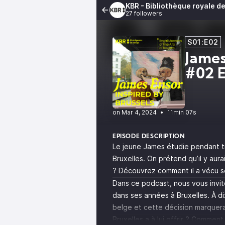
KBR - Bibliothèque royale d
27 followers
S01:E02
James
#02 E
•
11min 07s
EPISODE DESCRIPTION
Le jeune James étudie pendant tr
Bruxelles. On prétend qu’il y aura
? Découvrez comment il a vécu s
Dans ce podcast, nous vous invit
dans ses années à Bruxelles. À di
belge et cette décision marquera 
Bruxelles a à lui offrir ? Commen